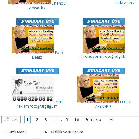
Hda Ajans
Estanbul
Adworks
Foto
Profesyonel Fotoğrafçılık
Deniz
izmir
FOTO
reklam fotoğrafçılığı, m
ZEYNEP 2
« Önceki
1
2
3
4
...
5
16
Sonraki »
All
Hızlı Menü
Gizlilik ve Kullanım