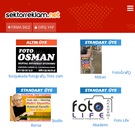
FIRMA EKLE
GIRIŞ YAP
FotoĞrafÇi
bozyakada fotoğrafçı, foto osm
Abbas
Foto Life
Studİo
Akademi
Bursa