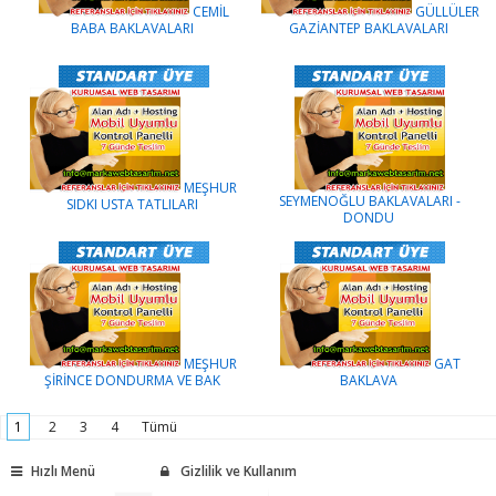
CEMİL
GÜLLÜLER
BABA BAKLAVALARI
GAZİANTEP BAKLAVALARI
MEŞHUR
SEYMENOĞLU BAKLAVALARI -
SIDKI USTA TATLILARI
DONDU
MEŞHUR
GAT
ŞİRİNCE DONDURMA VE BAK
BAKLAVA
1
2
3
4
Tümü
Hızlı Menü
Gizlilik ve Kullanım