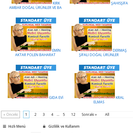
KIRK
ŞAHISŞİFA
AMBAR DOĞAL ÜRÜNLER VE BA
EMİN
DERMAŞ
AKTAR POLEN BAHARAT
ŞİFALI DOĞAL ÜRÜNLER
GIDA EVİ
KRAL
ELMAS
« Önceki
1
2
3
4
...
5
12
Sonraki »
All
Hızlı Menü
Gizlilik ve Kullanım