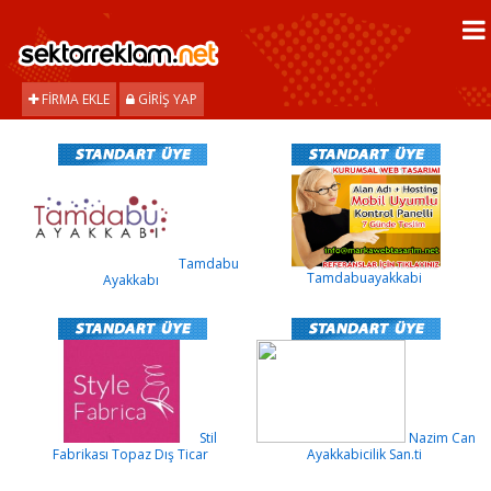
FIRMA EKLE
GIRIŞ YAP
Tamdabu
Tamdabuayakkabi
Ayakkabı
Stil
Nazim Can
Fabrikası Topaz Dış Ticar
Ayakkabicilik San.ti