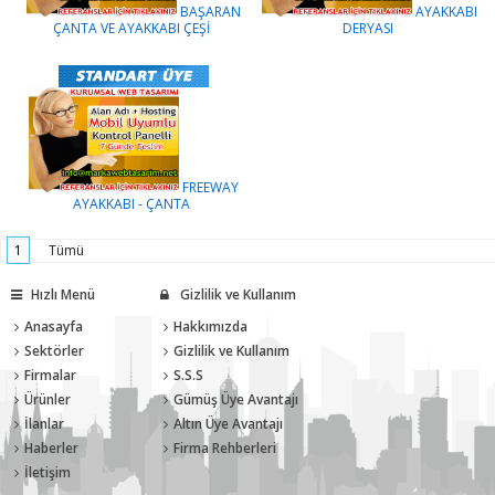
BAŞARAN
AYAKKABI
ÇANTA VE AYAKKABI ÇEŞİ
DERYASI
FREEWAY
AYAKKABI - ÇANTA
1
Tümü
Hızlı Menü
Gizlilik ve Kullanım
Anasayfa
Hakkımızda
Sektörler
Gizlilik ve Kullanım
Firmalar
S.S.S
Ürünler
Gümüş Üye Avantajı
İlanlar
Altın Üye Avantajı
Haberler
Firma Rehberleri
İletişim